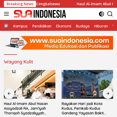
Langsung
 An-Nur Desa Cengkalsewu
Breaking News
Haul Al-Imam Abul Hasan As
ke
konten
Home
Kampus
Pendidikan
Ekonomi
Budaya
Hiburan
Wi
Wayang Kulit
Haul Al-Imam Abul Hasan
Rayakan Hari jadi Kota
Assyadzali RA, Jam’iyah
Kudus, Pemkab Kudus
Thoriqoh Syadzaliyyah
Gandeng Yayasan Bakti