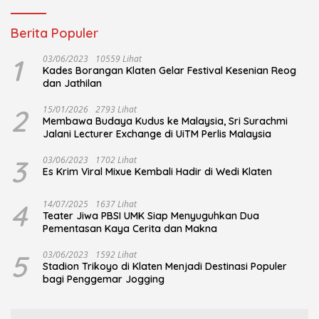
Berita Populer
1
03/06/2023
10559 Lihat
Kades Borangan Klaten Gelar Festival Kesenian Reog
dan Jathilan
2
15/01/2026
2793 Lihat
Membawa Budaya Kudus ke Malaysia, Sri Surachmi
Jalani Lecturer Exchange di UiTM Perlis Malaysia
3
03/06/2023
1702 Lihat
Es Krim Viral Mixue Kembali Hadir di Wedi Klaten
4
14/07/2025
1637 Lihat
Teater Jiwa PBSI UMK Siap Menyuguhkan Dua
Pementasan Kaya Cerita dan Makna
5
03/06/2023
1592 Lihat
Stadion Trikoyo di Klaten Menjadi Destinasi Populer
bagi Penggemar Jogging