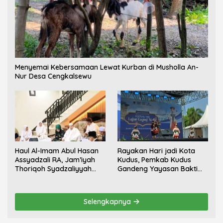
Menyemai Kebersamaan Lewat Kurban di Musholla An-
Nur Desa Cengkalsewu
Haul Al-Imam Abul Hasan
Rayakan Hari jadi Kota
Assyadzali RA, Jam’iyah
Kudus, Pemkab Kudus
Thoriqoh Syadzaliyyah
Gandeng Yayasan Bakti
Kudus Berlangsung
Nojorono Gelar Festival
Khidmat
Tari Lajur Caping Kalo
Selengkapnya