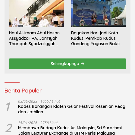
Haul Al-Imam Abul Hasan
Rayakan Hari jadi Kota
Assyadzali RA, Jam’iyah
Kudus, Pemkab Kudus
Thoriqoh Syadzaliyyah
Gandeng Yayasan Bakti
Kudus Berlangsung
Nojorono Gelar Festival
Khidmat
Tari Lajur Caping Kalo
Selengkapnya
Berita Populer
1
03/06/2023
10557 Lihat
Kades Borangan Klaten Gelar Festival Kesenian Reog
dan Jathilan
2
15/01/2026
2758 Lihat
Membawa Budaya Kudus ke Malaysia, Sri Surachmi
Jalani Lecturer Exchange di UiTM Perlis Malaysia