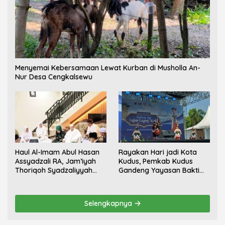
Menyemai Kebersamaan Lewat Kurban di Musholla An-
Nur Desa Cengkalsewu
Haul Al-Imam Abul Hasan
Rayakan Hari jadi Kota
Assyadzali RA, Jam’iyah
Kudus, Pemkab Kudus
Thoriqoh Syadzaliyyah
Gandeng Yayasan Bakti
Kudus Berlangsung
Nojorono Gelar Festival
Khidmat
Tari Lajur Caping Kalo
Selengkapnya