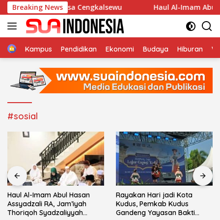
Langsung
lla An-Nur Desa Cengkalsewu
Breaking News
Haul Al-Imam Abul Hasan
ke
konten
Home
Kampus
Pendidikan
Ekonomi
Budaya
Hiburan
Wi
#sosial
Haul Al-Imam Abul Hasan
Rayakan Hari jadi Kota
Assyadzali RA, Jam’iyah
Kudus, Pemkab Kudus
Thoriqoh Syadzaliyyah
Gandeng Yayasan Bakti