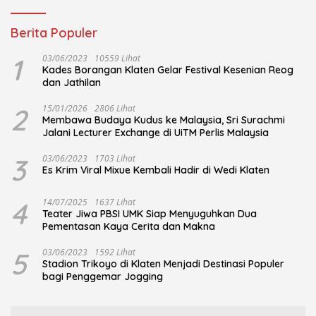
Berita Populer
1
03/06/2023
10559 Lihat
Kades Borangan Klaten Gelar Festival Kesenian Reog
dan Jathilan
2
15/01/2026
2806 Lihat
Membawa Budaya Kudus ke Malaysia, Sri Surachmi
Jalani Lecturer Exchange di UiTM Perlis Malaysia
3
03/06/2023
1703 Lihat
Es Krim Viral Mixue Kembali Hadir di Wedi Klaten
4
14/07/2025
1637 Lihat
Teater Jiwa PBSI UMK Siap Menyuguhkan Dua
Pementasan Kaya Cerita dan Makna
5
03/06/2023
1592 Lihat
Stadion Trikoyo di Klaten Menjadi Destinasi Populer
bagi Penggemar Jogging