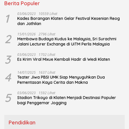
Berita Populer
1
03/06/2023
10559 Lihat
Kades Borangan Klaten Gelar Festival Kesenian Reog
dan Jathilan
2
15/01/2026
2796 Lihat
Membawa Budaya Kudus ke Malaysia, Sri Surachmi
Jalani Lecturer Exchange di UiTM Perlis Malaysia
3
03/06/2023
1702 Lihat
Es Krim Viral Mixue Kembali Hadir di Wedi Klaten
4
14/07/2025
1637 Lihat
Teater Jiwa PBSI UMK Siap Menyuguhkan Dua
Pementasan Kaya Cerita dan Makna
5
03/06/2023
1592 Lihat
Stadion Trikoyo di Klaten Menjadi Destinasi Populer
bagi Penggemar Jogging
Pendidikan