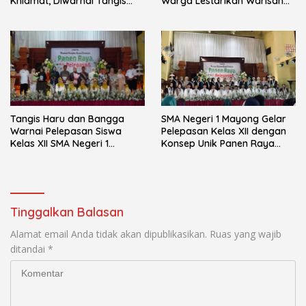
Khidmat, Diwarnai Tangis
Warga Lestarikan Warisan
Haru Keluarga
Leluhur
Tangis Haru dan Bangga
SMA Negeri 1 Mayong Gelar
Warnai Pelepasan Siswa
Pelepasan Kelas XII dengan
Kelas XII SMA Negeri 1
Konsep Unik Panen Raya
Mayong
Hidroponik
Tinggalkan Balasan
Alamat email Anda tidak akan dipublikasikan.
Ruas yang wajib
ditandai
*