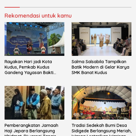
Rekomendasi untuk kamu
Rayakan Hari jadi Kota
Salma Salsabila Tampilkan
Kudus, Pemkab Kudus
Batik Modern di Gelar Karya
Gandeng Yayasan Bakti
SMK Banat Kudus
Nojorono Gelar Festival Tari
Lajur Caping Kalo
Pemberangkatan Jamaah
Tradisi Sedekah Bumi Desa
Haji Jepara Berlangsung
Sidigede Berlangsung Meriah,