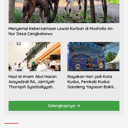
Menyemai Kebersamaan Lewat Kurban di Musholla An-
Nur Desa Cengkalsewu
Haul Al-Imam Abul Hasan
Rayakan Hari jadi Kota
Assyadzali RA, Jam’iyah
Kudus, Pemkab Kudus
Thoriqoh Syadzaliyyah
Gandeng Yayasan Bakti
Kudus Berlangsung
Nojorono Gelar Festival
Khidmat
Tari Lajur Caping Kalo
Selengkapnya