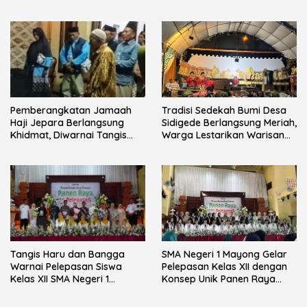
Nojorono Gelar Festival Tari
Lajur Caping Kalo
Pemberangkatan Jamaah
Tradisi Sedekah Bumi Desa
Haji Jepara Berlangsung
Sidigede Berlangsung Meriah,
Khidmat, Diwarnai Tangis
Warga Lestarikan Warisan
Haru Keluarga
Leluhur
Tangis Haru dan Bangga
SMA Negeri 1 Mayong Gelar
Warnai Pelepasan Siswa
Pelepasan Kelas XII dengan
Kelas XII SMA Negeri 1
Konsep Unik Panen Raya
Mayong
Hidroponik