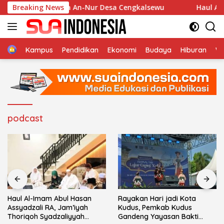
Langsung
n di Musholla An-Nur Desa Cengkalsewu
Breaking News
Haul Al-Imam
ke
konten
Home
Kampus
Pendidikan
Ekonomi
Budaya
Hiburan
Wi
podcast
Haul Al-Imam Abul Hasan
Rayakan Hari jadi Kota
Assyadzali RA, Jam’iyah
Kudus, Pemkab Kudus
Thoriqoh Syadzaliyyah
Gandeng Yayasan Bakti