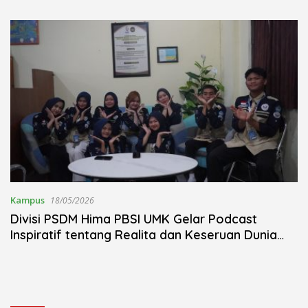
Kudus Berlangsung Khidmat
Nojorono Gelar Festival Tari
Lajur Caping Kalo
Kampus
18/05/2026
Divisi PSDM Hima PBSI UMK Gelar Podcast
Inspiratif tentang Realita dan Keseruan Dunia
Kuliah