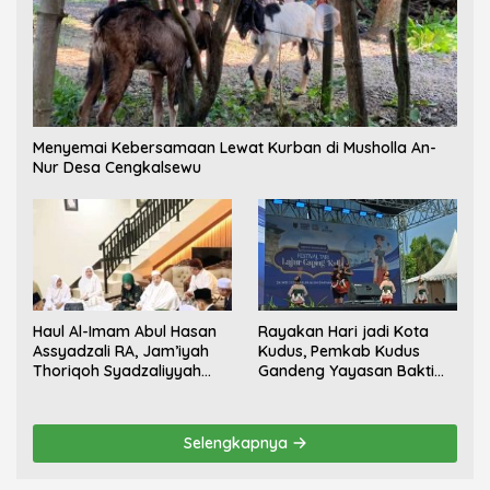
Menyemai Kebersamaan Lewat Kurban di Musholla An-
Nur Desa Cengkalsewu
Haul Al-Imam Abul Hasan
Rayakan Hari jadi Kota
Assyadzali RA, Jam’iyah
Kudus, Pemkab Kudus
Thoriqoh Syadzaliyyah
Gandeng Yayasan Bakti
Kudus Berlangsung
Nojorono Gelar Festival
Khidmat
Tari Lajur Caping Kalo
Selengkapnya