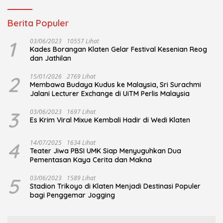
Berita Populer
1
03/06/2023
10557 Lihat
Kades Borangan Klaten Gelar Festival Kesenian Reog
dan Jathilan
2
15/01/2026
2769 Lihat
Membawa Budaya Kudus ke Malaysia, Sri Surachmi
Jalani Lecturer Exchange di UiTM Perlis Malaysia
3
03/06/2023
1697 Lihat
Es Krim Viral Mixue Kembali Hadir di Wedi Klaten
4
14/07/2025
1634 Lihat
Teater Jiwa PBSI UMK Siap Menyuguhkan Dua
Pementasan Kaya Cerita dan Makna
5
03/06/2023
1589 Lihat
Stadion Trikoyo di Klaten Menjadi Destinasi Populer
bagi Penggemar Jogging