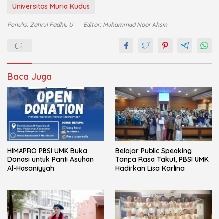
Universitas Muria Kudus
Penulis: Zahrul Fadhli. U
Editor: Muhammad Noor Ahsin
Baca Juga
HIMAPRO PBSI UMK Buka
Belajar Public Speaking
Donasi untuk Panti Asuhan
Tanpa Rasa Takut, PBSI UMK
Al-Hasaniyyah
Hadirkan Lisa Karlina