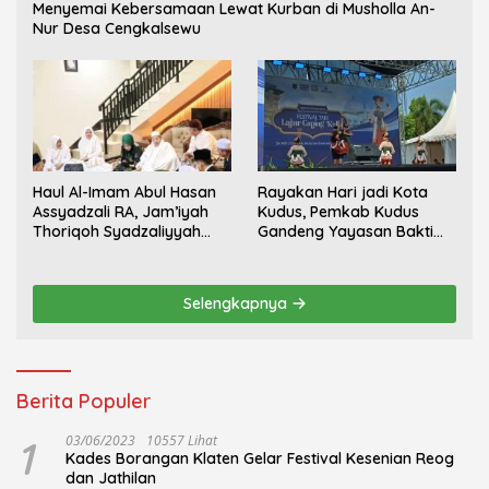
Menyemai Kebersamaan Lewat Kurban di Musholla An-
Nur Desa Cengkalsewu
Haul Al-Imam Abul Hasan
Rayakan Hari jadi Kota
Assyadzali RA, Jam’iyah
Kudus, Pemkab Kudus
Thoriqoh Syadzaliyyah
Gandeng Yayasan Bakti
Kudus Berlangsung
Nojorono Gelar Festival
Khidmat
Tari Lajur Caping Kalo
Selengkapnya
Berita Populer
1
03/06/2023
10557 Lihat
Kades Borangan Klaten Gelar Festival Kesenian Reog
dan Jathilan