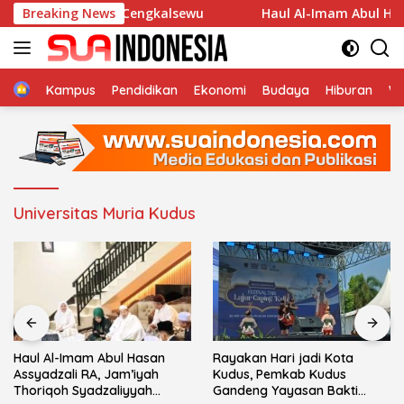
Langsung
An-Nur Desa Cengkalsewu
Breaking News
Haul Al-Imam Abul Hasan Ass
ke
konten
Home
Kampus
Pendidikan
Ekonomi
Budaya
Hiburan
Wi
Universitas Muria Kudus
Haul Al-Imam Abul Hasan
Rayakan Hari jadi Kota
Assyadzali RA, Jam’iyah
Kudus, Pemkab Kudus
Thoriqoh Syadzaliyyah
Gandeng Yayasan Bakti