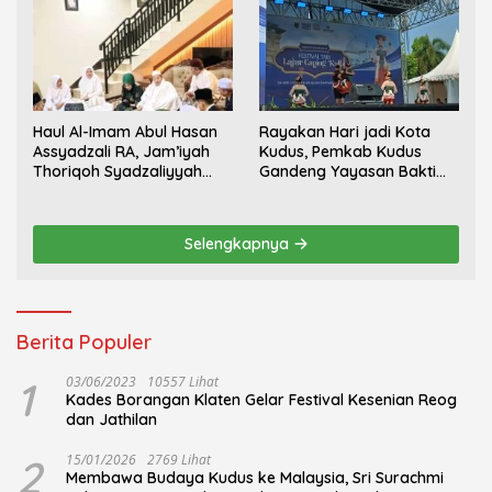
Haul Al-Imam Abul Hasan
Rayakan Hari jadi Kota
Assyadzali RA, Jam’iyah
Kudus, Pemkab Kudus
Thoriqoh Syadzaliyyah
Gandeng Yayasan Bakti
Kudus Berlangsung
Nojorono Gelar Festival
Khidmat
Tari Lajur Caping Kalo
Selengkapnya
Berita Populer
1
03/06/2023
10557 Lihat
Kades Borangan Klaten Gelar Festival Kesenian Reog
dan Jathilan
2
15/01/2026
2769 Lihat
Membawa Budaya Kudus ke Malaysia, Sri Surachmi