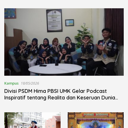
Kudus Berlangsung Khidmat
Nojorono Gelar Festival Tari
Lajur Caping Kalo
Kampus
18/05/2026
Divisi PSDM Hima PBSI UMK Gelar Podcast
Inspiratif tentang Realita dan Keseruan Dunia
Kuliah